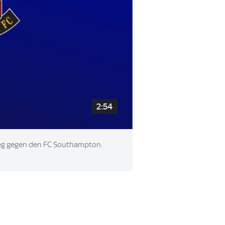
2:54
-Sieg gegen den FC Southampton.