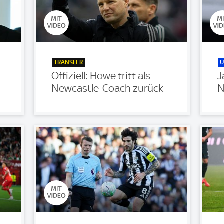
TRANSFER
U
Offiziell: Howe tritt als
J
Newcastle-Coach zurück
N