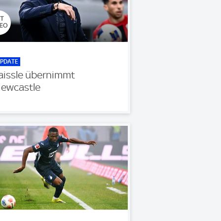
PDATE
aissle übernimmt
ewcastle