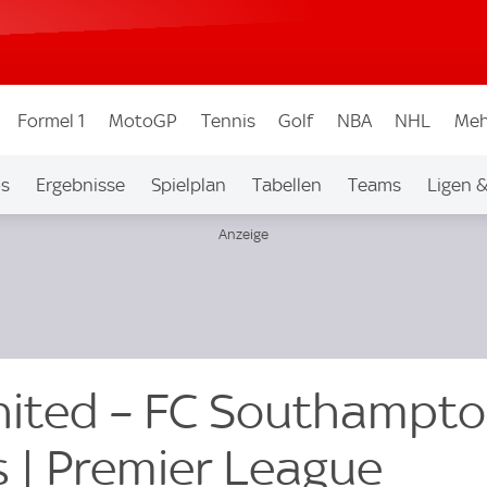
Formel 1
MotoGP
Tennis
Golf
NBA
NHL
Meh
os
Ergebnisse
Spielplan
Tabellen
Teams
Ligen 
ited – FC Southampto
s | Premier League