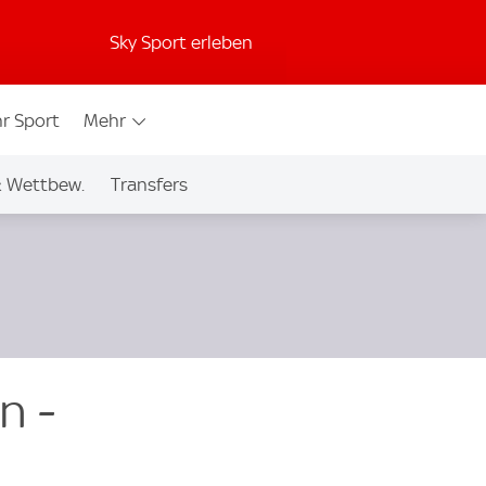
Sky Sport erleben
r Sport
Mehr
& Wettbew.
Transfers
n -