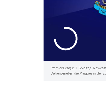
Premier League, 1. Spieltag: Newca
Dabei gerieten die Magpies in der 26