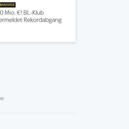
RANSFER
0 Mio. €! BL-Klub
ermeldet Rekordabgang
pp