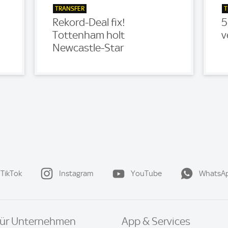
TRANSFER
T
Rekord-Deal fix!
5
Tottenham holt
v
Newcastle-Star
TikTok
Instagram
YouTube
WhatsA
ür Unternehmen
App & Services