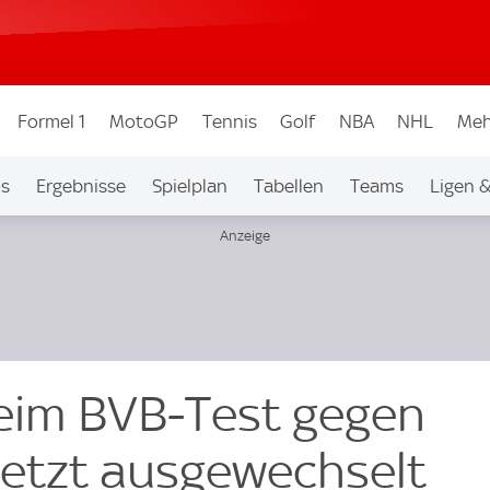
Formel 1
MotoGP
Tennis
Golf
NBA
NHL
Meh
os
Ergebnisse
Spielplan
Tabellen
Teams
Ligen 
beim BVB-Test gegen
letzt ausgewechselt