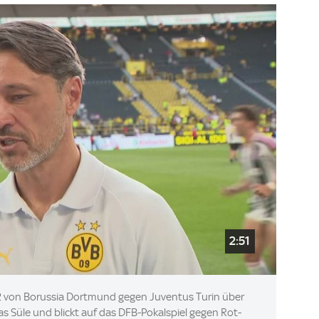
2:51
:2 von Borussia Dortmund gegen Juventus Turin über
s Süle und blickt auf das DFB-Pokalspiel gegen Rot-