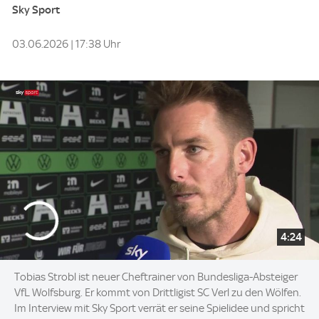
Sky Sport
03.06.2026 | 17:38 Uhr
4:24
Tobias Strobl ist neuer Cheftrainer von Bundesliga-Absteiger
VfL Wolfsburg. Er kommt von Drittligist SC Verl zu den Wölfen.
Im Interview mit Sky Sport verrät er seine Spielidee und spricht