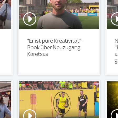
"Er ist pure Kreativität" -
N
Book über Neuzugang
'
Karetsas
a
g