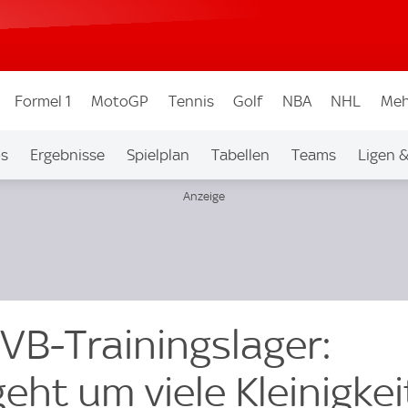
Formel 1
MotoGP
Tennis
Golf
NBA
NHL
Meh
os
Ergebnisse
Spielplan
Tabellen
Teams
Ligen 
VB-Trainingslager:
geht um viele Kleinigke