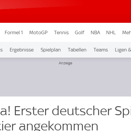
Formel 1
MotoGP
Tennis
Golf
NBA
NHL
Meh
os
Ergebnisse
Spielplan
Tabellen
Teams
Ligen 
! Erster deutscher Spi
tier angekommen