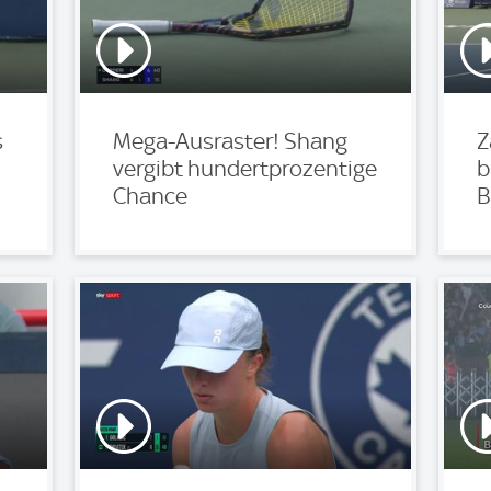
s
Mega-Ausraster! Shang
Z
vergibt hundertprozentige
b
Chance
B