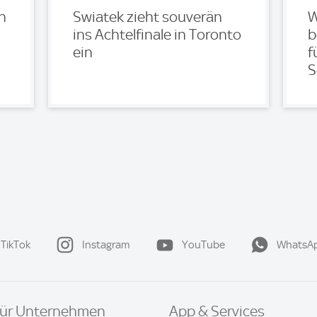
in
Swiatek zieht souverän
W
ins Achtelfinale in Toronto
b
ein
f
S
TikTok
Instagram
YouTube
WhatsA
ür Unternehmen
App & Services