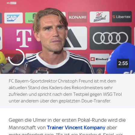
2:55
FC Bayern-Sportdirektor Christoph Freund ist mit dem
aktuellen Stand des Kaders des Rekordmeisters sehr
zufrieden und spricht nach dem Testpiel gegen WSG Tirol
unter anderem über den geplatzten Doue-Transfer.
Gegen die Ulmer in der ersten Pokal-Runde wird die
Mannschaft von
Trainer Vincent Kompany
aber