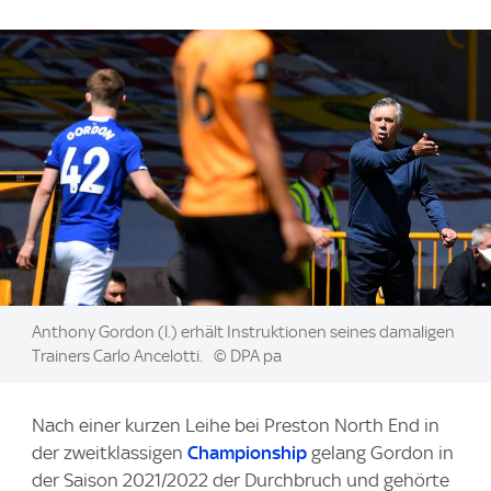
Image:
Anthony Gordon (l.) erhält Instruktionen seines damaligen
Trainers Carlo Ancelotti.
© DPA pa
Nach einer kurzen Leihe bei Preston North End in
der zweitklassigen
Championship
gelang Gordon in
der Saison 2021/2022 der Durchbruch und gehörte