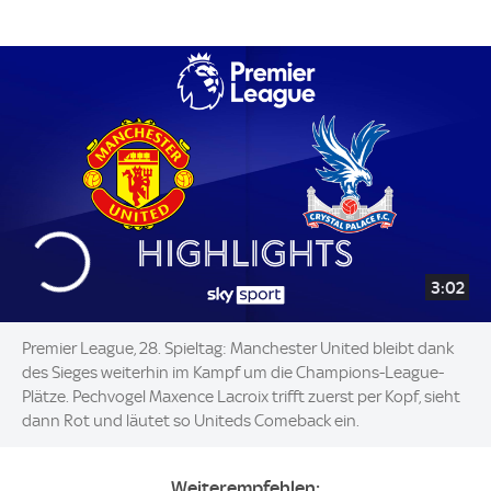
3:02
Premier League, 28. Spieltag: Manchester United bleibt dank
des Sieges weiterhin im Kampf um die Champions-League-
Plätze. Pechvogel Maxence Lacroix trifft zuerst per Kopf, sieht
dann Rot und läutet so Uniteds Comeback ein.
Weiterempfehlen: