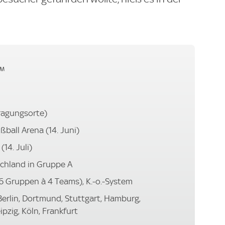
™
ragungsorte)
ball Arena (14. Juni)
14. Juli)
schland in Gruppe A
6 Gruppen à 4 Teams), K.-o.-System
erlin, Dortmund, Stuttgart, Hamburg,
ipzig, Köln, Frankfurt