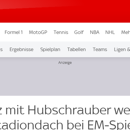
Formel 1
MotoGP
Tennis
Golf
NBA
NHL
Meh
os
Ergebnisse
Spielplan
Tabellen
Teams
Ligen 
tz mit Hubschrauber w
tadiondach bei EM-Spi