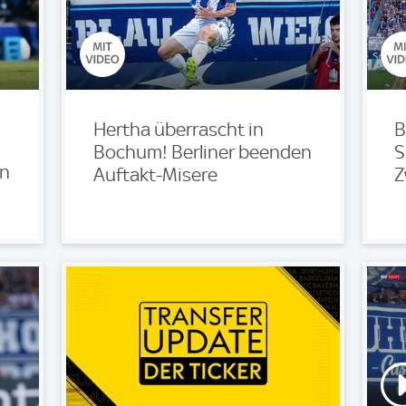
Hertha überrascht in
B
!
Bochum! Berliner beenden
S
en
Auftakt-Misere
Z