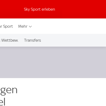
Sky Sport erleben
r Sport
Mehr
& Wettbew.
Transfers
egen
el