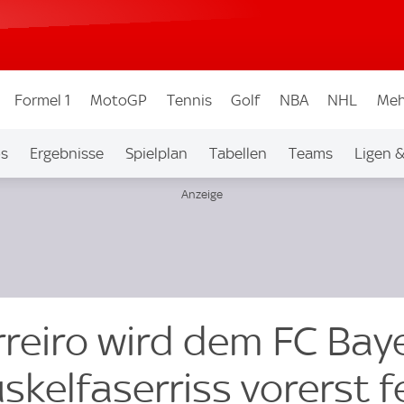
Formel 1
MotoGP
Tennis
Golf
NBA
NHL
Meh
os
Ergebnisse
Spielplan
Tabellen
Teams
Ligen 
reiro wird dem FC Bay
kelfaserriss vorerst f