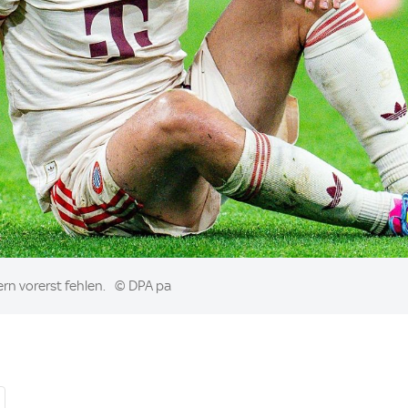
rn vorerst fehlen.
© DPA pa