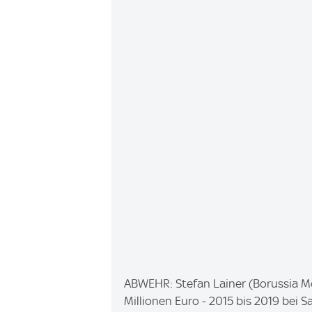
e
:
I
ABWEHR: Stefan Lainer (Borussia M
m
Millionen Euro - 2015 bis 2019 bei 