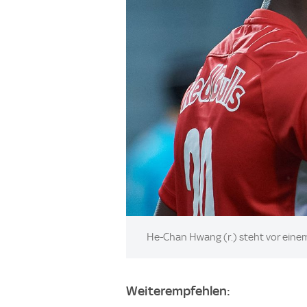
Image:
He-Chan Hwang (r.) steht vor eine
Weiterempfehlen: