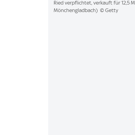
a
Ried verpflichtet, verkauft für 12,5 
g
Mönchengladbach) © Getty
e
: