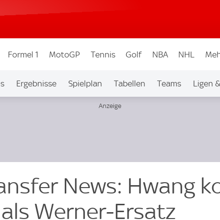
Formel 1
MotoGP
Tennis
Golf
NBA
NHL
Meh
os
Ergebnisse
Spielplan
Tabellen
Teams
Ligen 
ransfer News: Hwang 
 als Werner-Ersatz