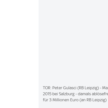
I
TOR: Peter Gulasci (RB Leipzig) - Ma
m
2015 bei Salzburg - damals ablösefre
a
für 3 Millionen Euro (an RB Leipzig
g