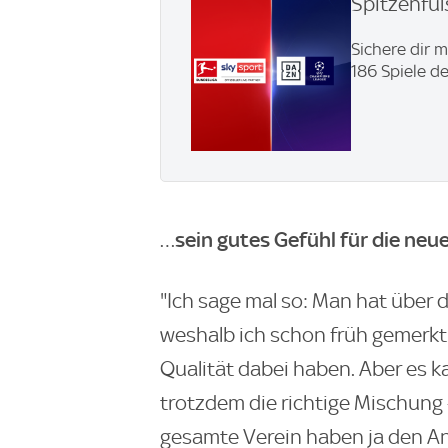
Spitzenfu
Sichere dir 
186 Spiele d
sein gutes Gefühl für die neu
…
"Ich sage mal so: Man hat über
weshalb ich schon früh gemerkt 
Qualität dabei haben. Aber es 
trotzdem die richtige Mischung 
gesamte Verein haben ja den Ans