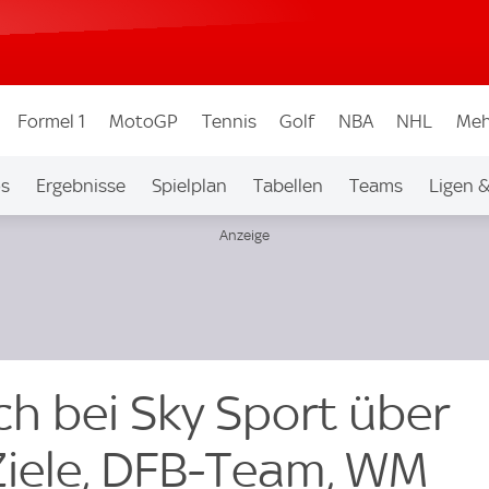
Formel 1
MotoGP
Tennis
Golf
NBA
NHL
Meh
os
Ergebnisse
Spielplan
Tabellen
Teams
Ligen 
ch bei Sky Sport über
Ziele, DFB-Team, WM