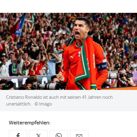
Image:
Cristiano Ronaldo ist auch mit seinen 41 Jahren noch
unersättlich.
© Imago
Weiterempfehlen: