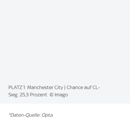
a
g
e
:
I
PLATZ 1: Manchester City | Chance auf CL-
m
Sieg: 25,3 Prozent © Imago
a
g
*Daten-Quelle: Opta
e
: