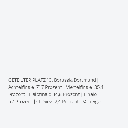
:
I
GETEILTER PLATZ 10: Borussia Dortmund |
m
Achtelfinale: 71,7 Prozent | Viertelfinale: 35,4
a
Prozent | Halbfinale: 14,8 Prozent | Finale:
g
5,7 Prozent | CL-Sieg: 2,4 Prozent © Imago
e
: