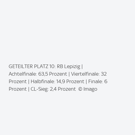
I
GETEILTER PLATZ 10: RB Lepizig |
m
Achtelfinale: 63,5 Prozent | Viertelfinale: 32
a
Prozent | Halbfinale: 14,9 Prozent | Finale: 6
g
Prozent | CL-Sieg: 2,4 Prozent © Imago
e
: