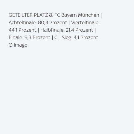
I
GETEILTER PLATZ 8: FC Bayern München |
m
Achtelfinale: 80,3 Prozent | Viertelfinale:
a
44,1 Prozent | Halbfinale: 21,4 Prozent |
g
Finale: 9,3 Prozent | CL-Sieg: 4,1 Prozent
e
© Imago
: