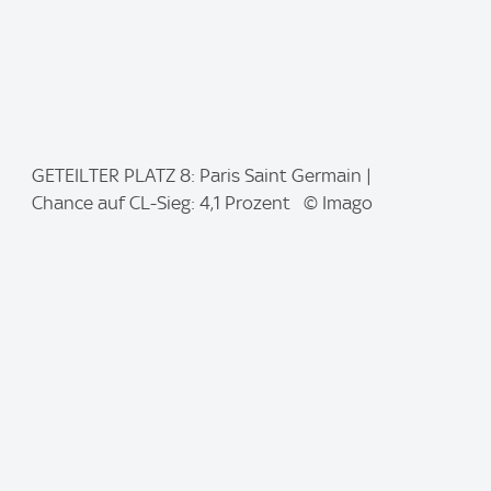
I
GETEILTER PLATZ 8: Paris Saint Germain |
m
Chance auf CL-Sieg: 4,1 Prozent © Imago
a
g
e
: