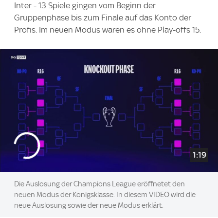
Inter - 13 Spiele gingen vom Beginn der
Gruppenphase bis zum Finale auf das Konto der
Profis. Im neuen Modus wären es ohne Play-offs 15.
1:19
Die Auslosung der Champions League eröffnetet den
neuen Modus der Königsklasse. In diesem VIDEO wird die
neue Auslosung sowie der neue Modus erklärt.