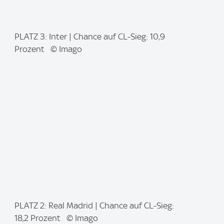
I
PLATZ 3: Inter | Chance auf CL-Sieg: 10,9
m
Prozent © Imago
a
g
e
:
I
PLATZ 2: Real Madrid | Chance auf CL-Sieg:
m
18,2 Prozent © Imago