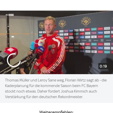
0:19
Thomas Müller und Leroy Sane weg, Florian Wirtz sagt ab - die
Kaderplanung für die kommende Saison beim FC Bayern
stockt noch etwas. Daher fordert Joshua Kimmich auch
Verstärkung für den deutschen Rekordmeister.
Weiterempfehlen: