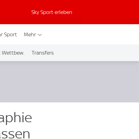
Sky Sport erleben
r Sport
Mehr
& Wettbew.
Transfers
aphie
assen