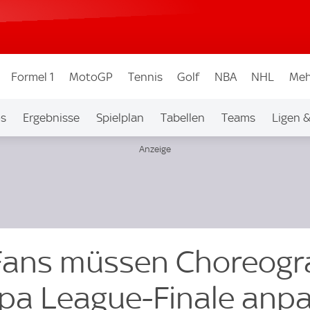
Formel 1
MotoGP
Tennis
Golf
NBA
NHL
Meh
os
Ergebnisse
Spielplan
Tabellen
Teams
Ligen 
-Fans müssen Choreogr
opa League-Finale anp