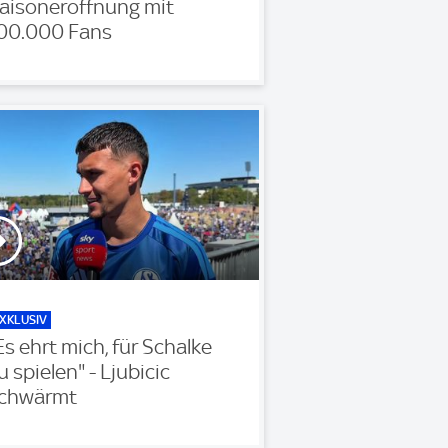
aisoneröffnung mit
00.000 Fans
XKLUSIV
Es ehrt mich, für Schalke
u spielen" - Ljubicic
chwärmt