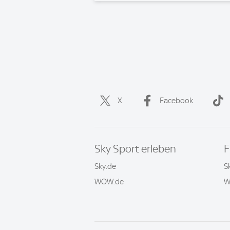
X
Facebook
Sky Sport erleben
F
Sky.de
S
WOW.de
W