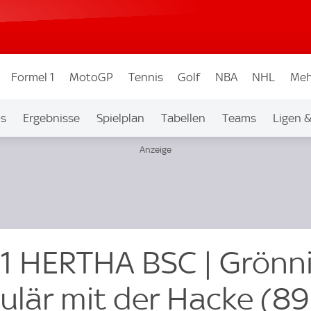
Formel 1
MotoGP
Tennis
Golf
NBA
NHL
Meh
os
Ergebnisse
Spielplan
Tabellen
Teams
Ligen 
:1 HERTHA BSC | Grönn
kulär mit der Hacke (89