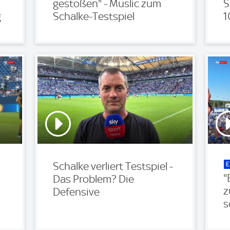
gestoßen" - Muslic zum
S
g
Schalke-Testspiel
1
E
Schalke verliert Testspiel -
"
Das Problem? Die
z
Defensive
s