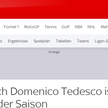
Formel 1
MotoGP
Tennis
Golf
NBA
NHL
Meh
os
Ergebnisse
Spielplan
Tabellen
Teams
Ligen 
h Domenico Tedesco i
der Saison