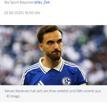
Sky Sport Reporter
@Sky_Dirk
23.06.2025 | 16:00 Uhr
Image:
Kenan Karaman hat sich am Knie verletzt und fällt vorerst aus.
© Imago