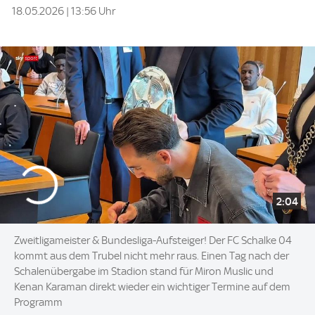
18.05.2026 | 13:56 Uhr
2:04
Zweitligameister & Bundesliga-Aufsteiger! Der FC Schalke 04
kommt aus dem Trubel nicht mehr raus. Einen Tag nach der
Schalenübergabe im Stadion stand für Miron Muslic und
Kenan Karaman direkt wieder ein wichtiger Termine auf dem
Programm