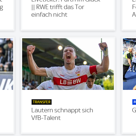
ng
|| RWE trifft das Tor
F
einfach nicht
A
TRANSFER
M
Lautern schnappt sich
G
VfB-Talent