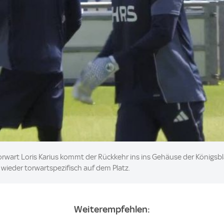
orwart Loris Karius kommt der Rückkehr ins ins Gehäuse der Königsbl
 wieder torwartspezifisch auf dem Platz.
Weiterempfehlen: