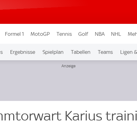
Formel 1
MotoGP
Tennis
Golf
NBA
NHL
Meh
os
Ergebnisse
Spielplan
Tabellen
Teams
Ligen 
mtorwart Karius traini