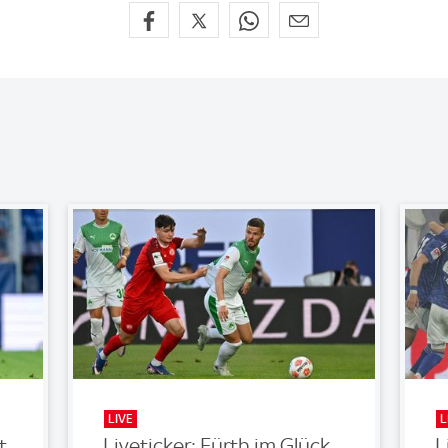
LIVE
L
t
Liveticker: Fürth im Glück
L