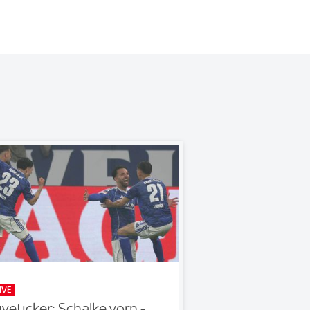
IVE
iveticker: Schalke vorn -