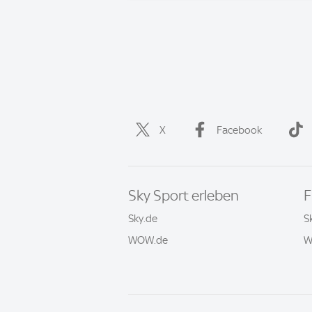
X
Facebook
Sky Sport erleben
F
Sky.de
S
WOW.de
W