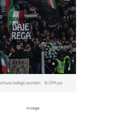
schluss belegt worden.
© DPA pa