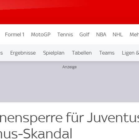
Formel 1
MotoGP
Tennis
Golf
NBA
NHL
Meh
os
Ergebnisse
Spielplan
Tabellen
Teams
Ligen 
ünensperre für Juventu
mus-Skandal