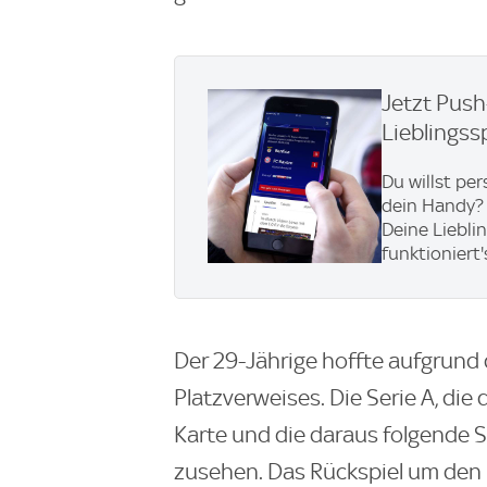
Jetzt Pus
Lieblingss
Du willst pe
dein Handy? 
Deine Liebli
funktioniert'
Der 29-Jährige hoffte aufgrun
Platzverweises. Die Serie A, die 
Karte und die daraus folgende Sp
zusehen. Das Rückspiel um den E