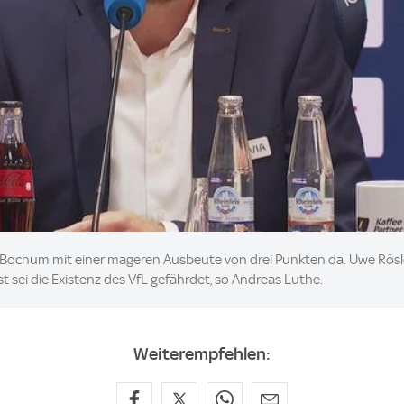
 Bochum mit einer mageren Ausbeute von drei Punkten da. Uwe Rösler
 sei die Existenz des VfL gefährdet, so Andreas Luthe.
Weiterempfehlen: