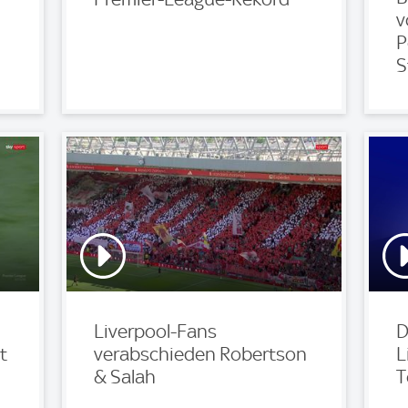
v
P
S
Liverpool-Fans
D
t
verabschieden Robertson
L
& Salah
T