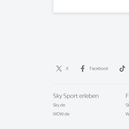
X
Facebook
Sky Sport erleben
F
Sky.de
S
WOW.de
W