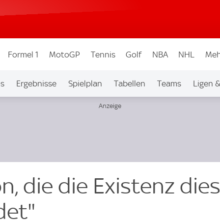
Formel 1
MotoGP
Tennis
Golf
NBA
NHL
Meh
os
Ergebnisse
Spielplan
Tabellen
Teams
Ligen 
on, die die Existenz die
det"