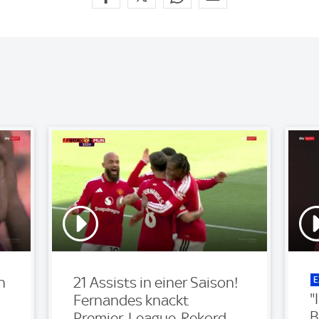
E
n
21 Assists in einer Saison!
"
Fernandes knackt
B
Premier-League-Rekord