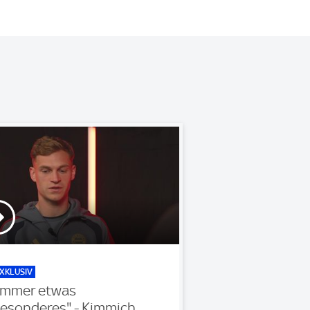
XKLUSIV
Immer etwas
esonderes" - Kimmich