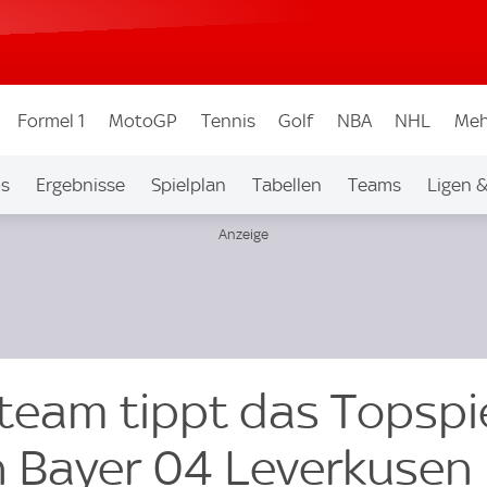
Formel 1
MotoGP
Tennis
Golf
NBA
NHL
Meh
os
Ergebnisse
Spielplan
Tabellen
Teams
Ligen 
team tippt das Topspi
 Bayer 04 Leverkusen