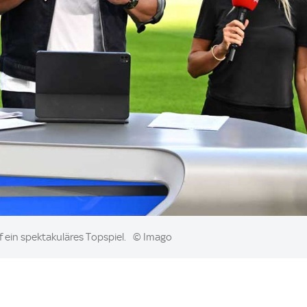
 ein spektakuläres Topspiel.
© Imago