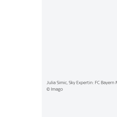
I
Julia Simic, Sky Expertin: FC Baye
m
© Imago
a
g
e
: