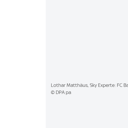
I
Lothar Matthäus, Sky Experte: FC 
m
© DPA pa
a
g
e
: