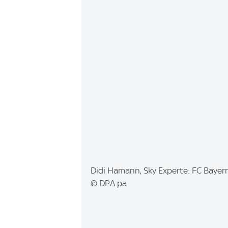
I
Didi Hamann, Sky Experte: FC Baye
m
© DPA pa
a
g
e