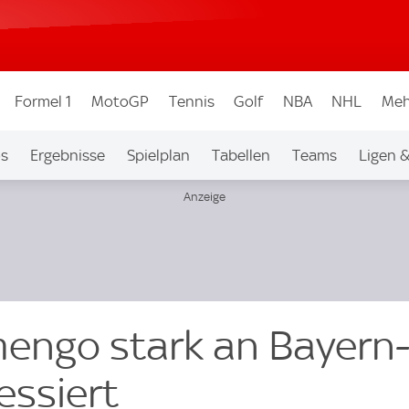
Formel 1
MotoGP
Tennis
Golf
NBA
NHL
Meh
os
Ergebnisse
Spielplan
Tabellen
Teams
Ligen 
mengo stark an Bayern-
essiert