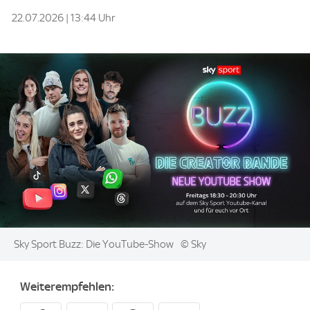
22.07.2026 | 13:44 Uhr
Image:
Sky Sport Buzz: Die YouTube-Show
© Sky
Weiterempfehlen: