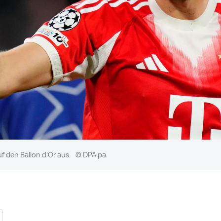
f den Ballon d'Or aus.
© DPA pa