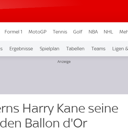
Formel 1
MotoGP
Tennis
Golf
NBA
NHL
Meh
os
Ergebnisse
Spielplan
Tabellen
Teams
Ligen 
erns Harry Kane seine
den Ballon d'Or