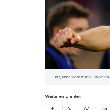
Image:
Harry Kane rechnet sich Chancen au
Weiterempfehlen: