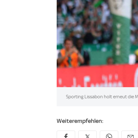
Image:
Sporting Lissabon holt erneut die M
Weiterempfehlen: