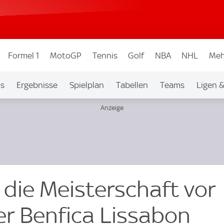
Formel 1
MotoGP
Tennis
Golf
NBA
NHL
Meh
os
Ergebnisse
Spielplan
Tabellen
Teams
Ligen 
 die Meisterschaft vor
r Benfica Lissabon