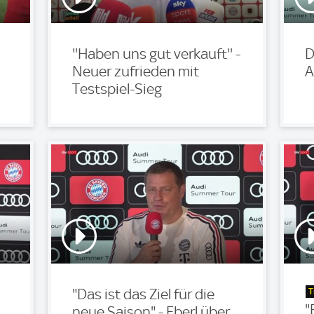
''Haben uns gut verkauft'' -
D
Neuer zufrieden mit
A
Testspiel-Sieg
T
"Das ist das Ziel für die
"
neue Saison" - Eberl über