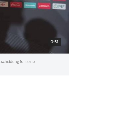
0:51
tscheidung für seine