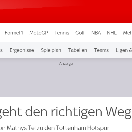
Formel 1
MotoGP
Tennis
Golf
NBA
NHL
Meh
os
Ergebnisse
Spielplan
Tabellen
Teams
Ligen 
 geht den richtigen Weg
von Mathys Tel zu den Tottenham Hotspur