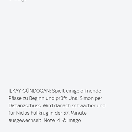
I
ILKAY GÜNDOGAN: Spielt einige öffnende
m
Pässe zu Beginn und prüft Unai Simon per
a
Distanzschuss. Wird danach schwächer und
g
für Niclas Füllkrug in der 57. Minute
e
ausgewechselt. Note: 4 © Imago
: