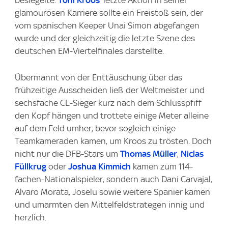
besiegelte.
Toni Kroos
' letzte Aktion in seiner
glamourösen Karriere sollte ein Freistoß sein, der
vom spanischen Keeper Unai Simon abgefangen
wurde und der gleichzeitig die letzte Szene des
deutschen EM-Viertelfinales darstellte.
Übermannt von der Enttäuschung über das
frühzeitige Ausscheiden ließ der Weltmeister und
sechsfache CL-Sieger kurz nach dem Schlusspfiff
den Kopf hängen und trottete einige Meter alleine
auf dem Feld umher, bevor sogleich einige
Teamkameraden kamen, um Kroos zu trösten. Doch
nicht nur die DFB-Stars um
Thomas Müller
,
Niclas
Füllkrug
oder
Joshua Kimmich
kamen zum 114-
fachen-Nationalspieler, sondern auch Dani Carvajal,
Alvaro Morata, Joselu sowie weitere Spanier kamen
und umarmten den Mittelfeldstrategen innig und
herzlich.