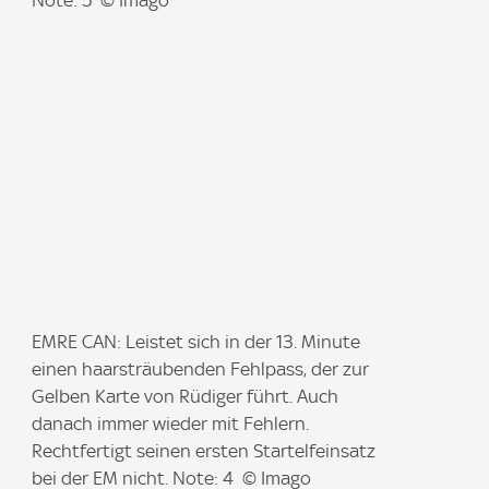
:
Note: 5 © Imago
I
EMRE CAN: Leistet sich in der 13. Minute
m
einen haarsträubenden Fehlpass, der zur
a
Gelben Karte von Rüdiger führt. Auch
g
danach immer wieder mit Fehlern.
e
Rechtfertigt seinen ersten Startelfeinsatz
:
bei der EM nicht. Note: 4 © Imago