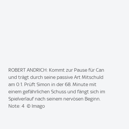
I
ROBERT ANDRICH: Kommt zur Pause für Can
m
und trägt durch seine passive Art Mitschuld
a
am 0:1. Prüft Simon in der 68. Minute mit
g
einem gefährlichen Schuss und fängt sich im
e
Spielverlauf nach seinem nervösen Beginn.
:
Note: 4 © Imago