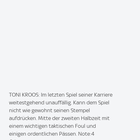
I
TONI KROOS: Im letzten Spiel seiner Karriere
m
weitestgehend unauffällig. Kann dem Spiel
a
nicht wie gewohnt seinen Stempel
g
aufdrücken. Mitte der zweiten Halbzeit mit
e
einem wichtigen taktischen Foul und
:
einigen ordentlichen Pässen. Note:4