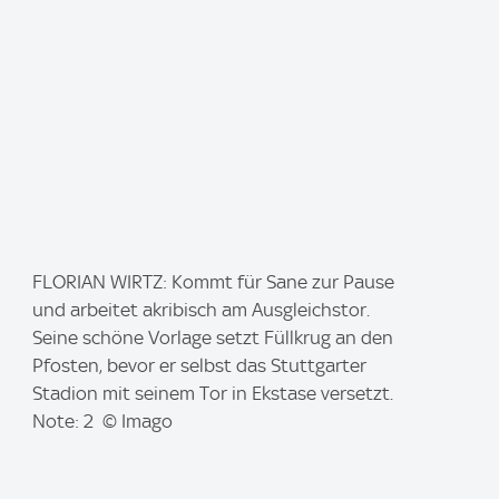
I
FLORIAN WIRTZ: Kommt für Sane zur Pause
m
und arbeitet akribisch am Ausgleichstor.
a
Seine schöne Vorlage setzt Füllkrug an den
g
Pfosten, bevor er selbst das Stuttgarter
e
Stadion mit seinem Tor in Ekstase versetzt.
:
Note: 2 © Imago