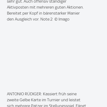
a
sehr gut. Auch offensiv ständiger
g
Aktivposten mit mehreren guten Aktionen.
e
Bereitet per Kopf in bärenstarker Manier
:
den Ausgleich vor. Note:2 © Imago
I
ANTONIO RÜDIGER: Kassiert früh seine
m
zweite Gelbe Karte im Turnier und leistet
a
sich mehrere Patzer im Stellungsspiel. Fängt