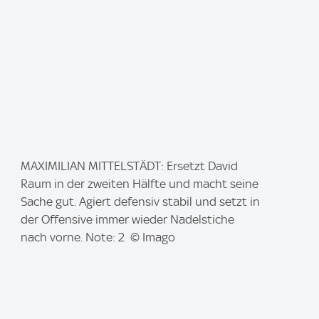
I
MAXIMILIAN MITTELSTÄDT: Ersetzt David
m
Raum in der zweiten Hälfte und macht seine
a
Sache gut. Agiert defensiv stabil und setzt in
g
der Offensive immer wieder Nadelstiche
e
nach vorne. Note: 2 © Imago
: