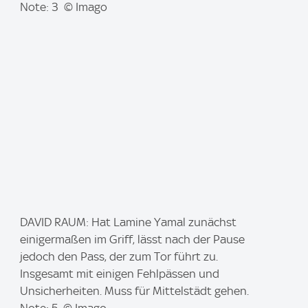
e
Note: 3 © Imago
:
I
DAVID RAUM: Hat Lamine Yamal zunächst
m
einigermaßen im Griff, lässt nach der Pause
a
jedoch den Pass, der zum Tor führt zu.
g
Insgesamt mit einigen Fehlpässen und
e
Unsicherheiten. Muss für Mittelstädt gehen.