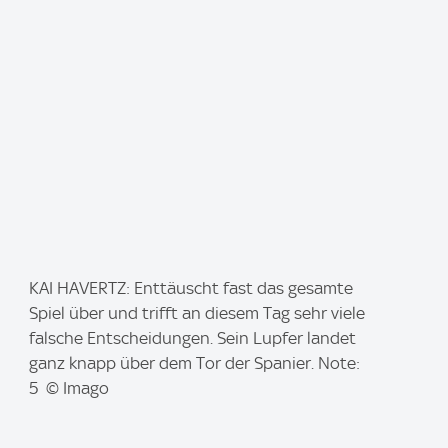
I
KAI HAVERTZ: Enttäuscht fast das gesamte
m
Spiel über und trifft an diesem Tag sehr viele
a
falsche Entscheidungen. Sein Lupfer landet
g
ganz knapp über dem Tor der Spanier. Note:
e
5 © Imago
: