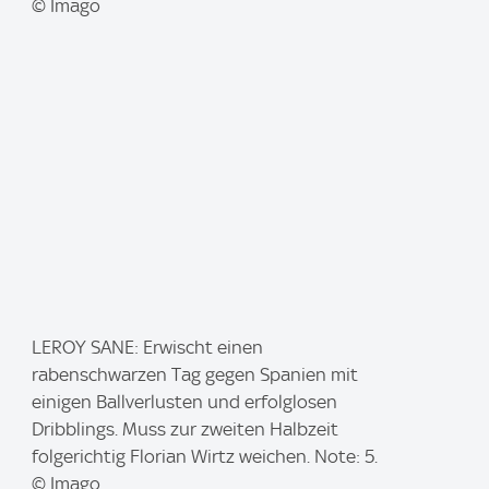
© Imago
I
LEROY SANE: Erwischt einen
m
rabenschwarzen Tag gegen Spanien mit
a
einigen Ballverlusten und erfolglosen
g
Dribblings. Muss zur zweiten Halbzeit
e
folgerichtig Florian Wirtz weichen. Note: 5.
:
© Imago