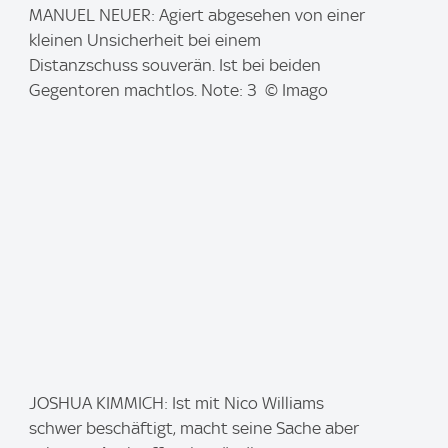
I
MANUEL NEUER: Agiert abgesehen von einer
m
kleinen Unsicherheit bei einem
a
Distanzschuss souverän. Ist bei beiden
g
Gegentoren machtlos. Note: 3 © Imago
e
:
I
JOSHUA KIMMICH: Ist mit Nico Williams
m
schwer beschäftigt, macht seine Sache aber