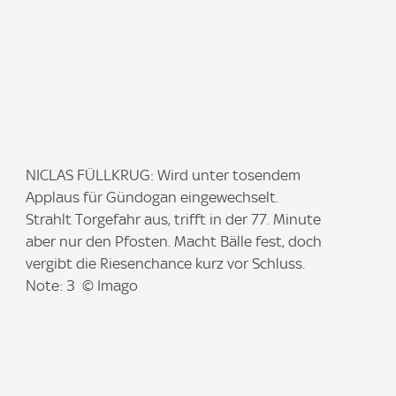
I
NICLAS FÜLLKRUG: Wird unter tosendem
m
Applaus für Gündogan eingewechselt.
a
Strahlt Torgefahr aus, trifft in der 77. Minute
g
aber nur den Pfosten. Macht Bälle fest, doch
e
vergibt die Riesenchance kurz vor Schluss.
:
Note: 3 © Imago