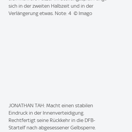
g
sich in der zweiten Halbzeit und in der
e
Verlängerung etwas. Note: 4 © Imago
:
I
JONATHAN TAH: Macht einen stabilen
m
Eindruck in der Innenverteidigung.
a
Rechtfertigt seine Rückkehr in die DFB-
g
Startelf nach abgesessener Gelbsperre.