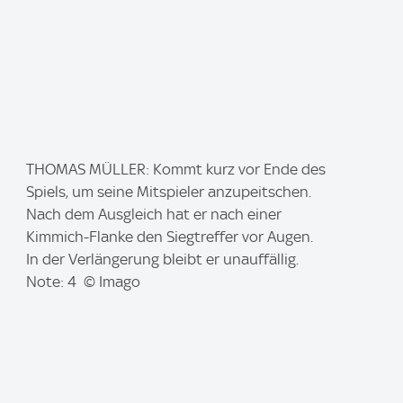
I
THOMAS MÜLLER: Kommt kurz vor Ende des
m
Spiels, um seine Mitspieler anzupeitschen.
a
Nach dem Ausgleich hat er nach einer
g
Kimmich-Flanke den Siegtreffer vor Augen.
e
In der Verlängerung bleibt er unauffällig.
:
Note: 4 © Imago