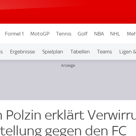
Formel 1
MotoGP
Tennis
Golf
NBA
NHL
Meh
os
Ergebnisse
Spielplan
Tabellen
Teams
Ligen 
n Polzin erklärt Verwir
tellung gegen den FC