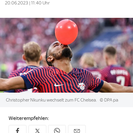
20.06.2023 | 11:40 Uhr
Image:
Christopher Nkunku wechselt zum FC Chelsea.
© DPA pa
Weiterempfehlen: