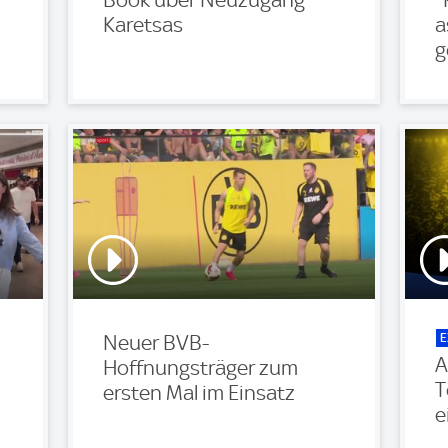
Book über Neuzugang
'
Karetsas
a
g
E
Neuer BVB-
A
Hoffnungsträger zum
T
ersten Mal im Einsatz
e