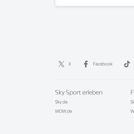
X
Facebook
Sky Sport erleben
F
Sky.de
S
WOW.de
W