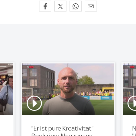
"Er ist pure Kreativität" -
N