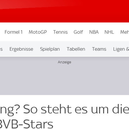
Formel 1
MotoGP
Tennis
Golf
NBA
NHL
Meh
os
Ergebnisse
Spielplan
Tabellen
Teams
Ligen 
ang? So steht es um di
BVB-Stars