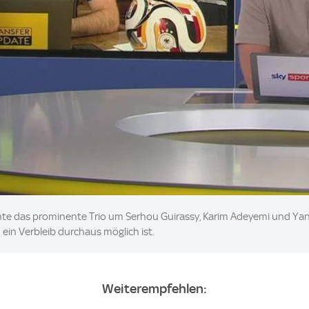
nte das prominente Trio um Serhou Guirassy, Karim Adeyemi und Y
ein Verbleib durchaus möglich ist.
Weiterempfehlen: