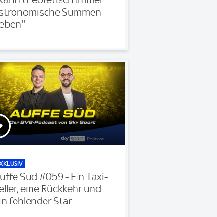
'Kann theoretisch immer
stronomische Summen
eben''
XKLUSIV
uffe Süd #059 - Ein Taxi-
eller, eine Rückkehr und
in fehlender Star