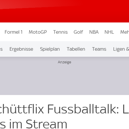
Formel 1
MotoGP
Tennis
Golf
NBA
NHL
Meh
os
Ergebnisse
Spielplan
Tabellen
Teams
Ligen 
chüttflix Fussballtalk: 
s im Stream