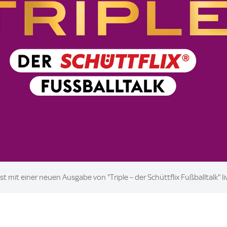
 mit einer neuen Ausgabe von "Triple – der Schüttflix Fußballtalk" li