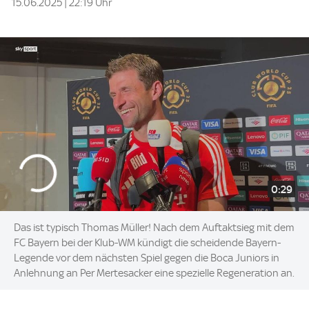
15.06.2025 | 22:19 Uhr
0:29
Das ist typisch Thomas Müller! Nach dem Auftaktsieg mit dem
FC Bayern bei der Klub-WM kündigt die scheidende Bayern-
Legende vor dem nächsten Spiel gegen die Boca Juniors in
Anlehnung an Per Mertesacker eine spezielle Regeneration an.