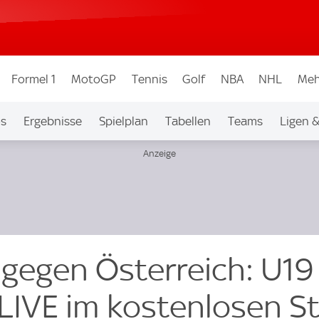
Formel 1
MotoGP
Tennis
Golf
NBA
NHL
Meh
os
Ergebnisse
Spielplan
Tabellen
Teams
Ligen 
gegen Österreich: U19
LIVE im kostenlosen S