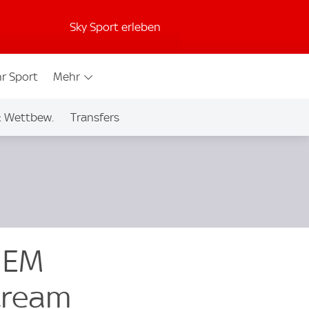
Sky Sport erleben
r Sport
Mehr
& Wettbew.
Transfers
 EM
tream