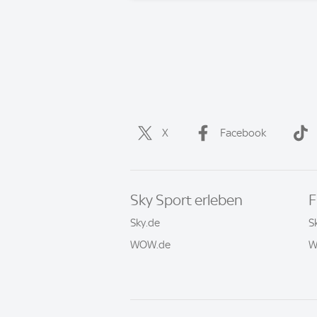
X
Facebook
Sky Sport erleben
F
Sky.de
S
WOW.de
W