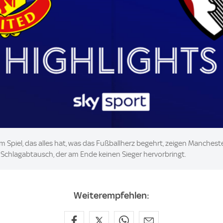
nem Spiel, das alles hat, was das Fußballherz begehrt, zeigen Manches
chlagabtausch, der am Ende keinen Sieger hervorbringt.
Weiterempfehlen: