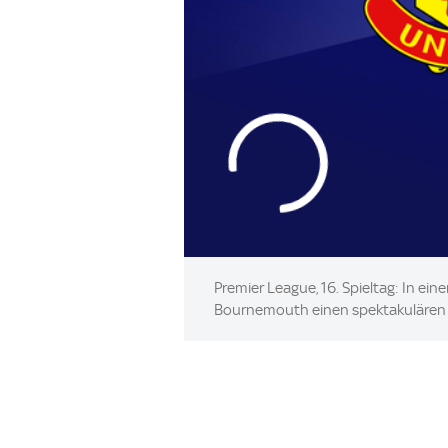
Premier League, 16. Spieltag: In ei
Bournemouth einen spektakulären S