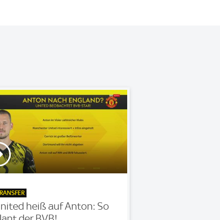
RANSFER
nited heiß auf Anton: So
lant der BVB!