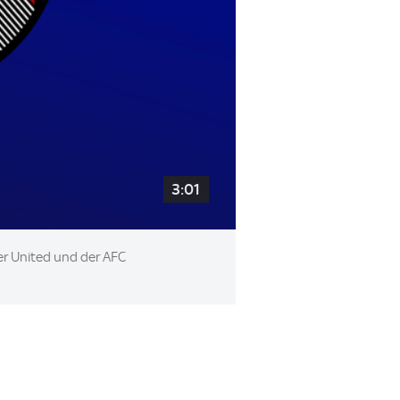
3:01
ter United und der AFC