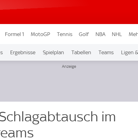
Formel 1
MotoGP
Tennis
Golf
NBA
NHL
Meh
os
Ergebnisse
Spielplan
Tabellen
Teams
Ligen 
 Schlagabtausch im
reams