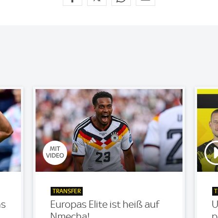
TRANSFER
T
ns
Europas Elite ist heiß auf
U
Nmecha!
p