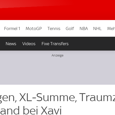
Formel 1
MotoGP
Tennis
Golf
NBA
NHL
Meh
News
Videos
Fixe Transfers
en, XL-Summe, Traumzi
tand bei Xavi