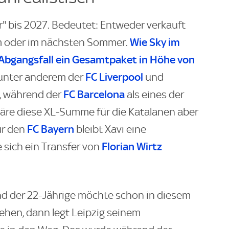
r" bis 2027. Bedeutet: Entweder verkauft
Wie
Sky
im
m oder im nächsten Sommer.
 Abgangsfall ein Gesamtpaket in Höhe von
FC Liverpool
 unter anderem der
und
FC Barcelona
t, während der
als eines der
l wäre diese XL-Summe für die Katalanen aber
FC Bayern
ür den
bleibt Xavi eine
Florian Wirtz
 sich ein Transfer von
nd der 22-Jährige möchte schon in diesem
hen, dann legt Leipzig seinem