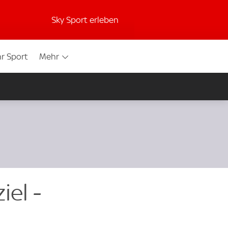
Sky Sport erleben
r Sport
Mehr
el -