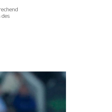
prechend
n des