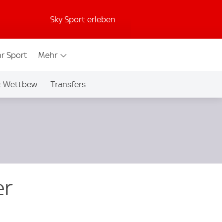
Sky Sport erleben
r Sport
Mehr
& Wettbew.
Transfers
er