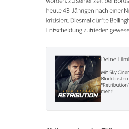
worden. Zu seiner Zeit bei Bor
heute 43-Jährigen nach einer N
kritisiert. Diesmal dürfte Belli
Entscheidung zufrieden gewese
Deine Film
Mit Sky Cine
Blockbustern
"Retribution
mehr!