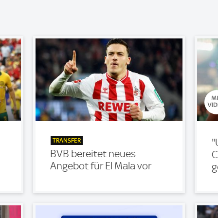
TRANSFER
"
BVB bereitet neues
C
Angebot für El Mala vor
g