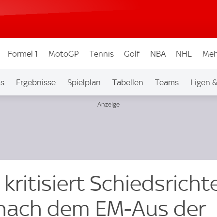
Formel 1
MotoGP
Tennis
Golf
NBA
NHL
Meh
os
Ergebnisse
Spielplan
Tabellen
Teams
Ligen 
k kritisiert Schiedsricht
 nach dem EM-Aus der