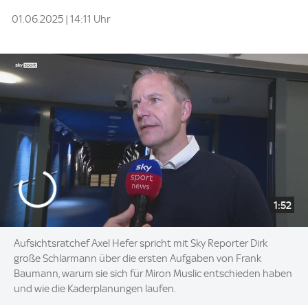
01.06.2025 | 14:11 Uhr
1:52
Aufsichtsratchef Axel Hefer spricht mit Sky Reporter Dirk
große Schlarmann über die ersten Aufgaben von Frank
Baumann, warum sie sich für Miron Muslic entschieden haben
und wie die Kaderplanungen laufen.