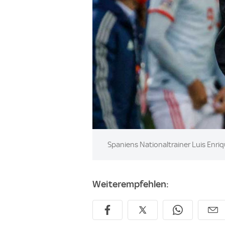
Image:
Spaniens Nationaltrainer Luis Enri
Weiterempfehlen: