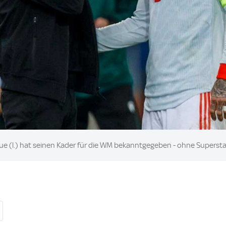
que (l.) hat seinen Kader für die WM bekanntgegeben - ohne Superst