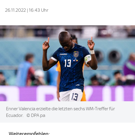
26.11.2022 | 16:43 Uhr
Image:
Enner Valencia erzielte die letzten sechs WM-Treffer für
Ecuador.
© DPA pa
Weiterempfehlen: