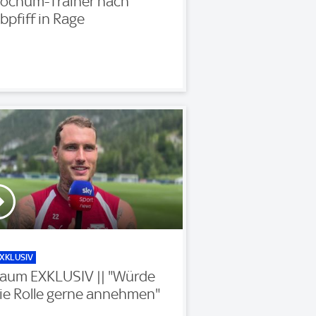
ochum-Trainer nach
bpfiff in Rage
XKLUSIV
aum EXKLUSIV || "Würde
ie Rolle gerne annehmen"