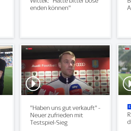
Wittek: ''Hätte bitter böse
B
enden können''
A
E
''Haben uns gut verkauft'' -
R
Neuer zufrieden mit
d
Testspiel-Sieg