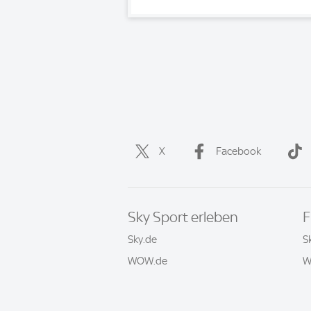
X
Facebook
Sky Sport erleben
F
Sky.de
S
WOW.de
W