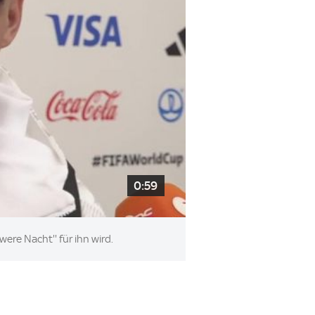
0:59
ere Nacht'' für ihn wird.