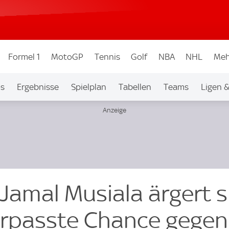
Formel 1
MotoGP
Tennis
Golf
NBA
NHL
Meh
os
Ergebnisse
Spielplan
Tabellen
Teams
Ligen 
Jamal Musiala ärgert s
erpasste Chance gegen