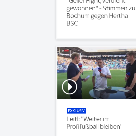
''Geiler Fight, verdient
gewonnen'' - Stimmen zu
Bochum gegen Hertha
BSC
EXKLUSIV
Leitl: ''Weiter im
Profifußball bleiben''