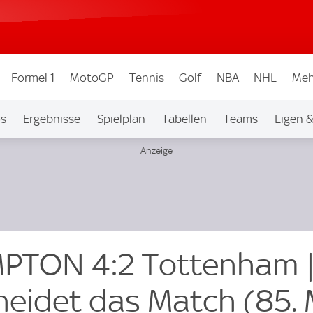
Formel 1
MotoGP
Tennis
Golf
NBA
NHL
Meh
os
Ergebnisse
Spielplan
Tabellen
Teams
Ligen 
TON 4:2 Tottenham 
eidet das Match (85. 