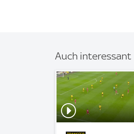
Auch interessant