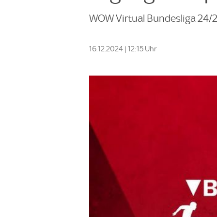
WOW Virtual Bundesliga 24/25
16.12.2024 | 12:15 Uhr