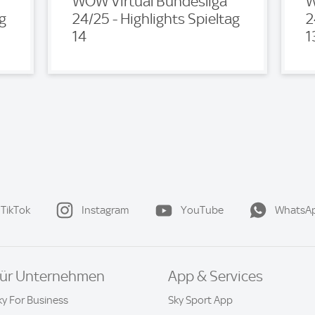
WOW Virtual Bundesliga
W
ag
24/25 - Highlights Spieltag
2
14
1
TikTok
Instagram
YouTube
WhatsA
ür Unternehmen
App & Services
ky For Business
Sky Sport App