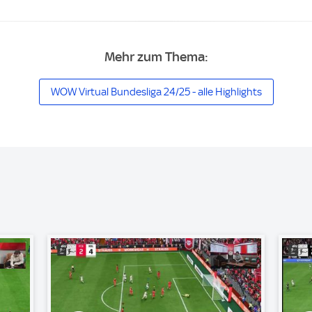
Mehr zum Thema:
WOW Virtual Bundesliga 24/25 - alle Highlights