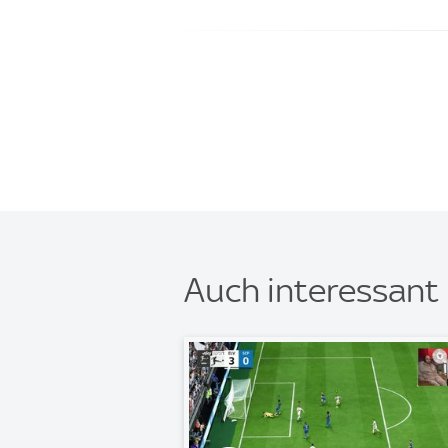
Auch interessant