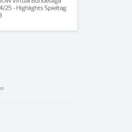
OW Virtual Bundesliga
4/25 - Highlights Spieltag
3
pp