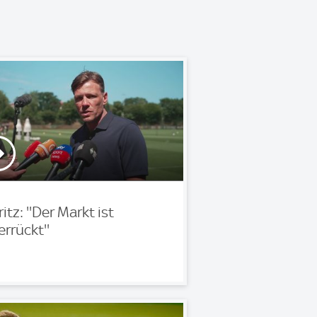
ritz: ''Der Markt ist
errückt''