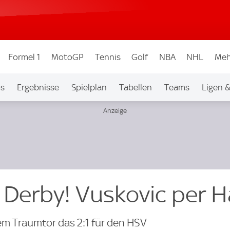
Formel 1
MotoGP
Tennis
Golf
NBA
NHL
Meh
os
Ergebnisse
Spielplan
Tabellen
Teams
Ligen 
 Derby! Vuskovic per 
nem Traumtor das 2:1 für den HSV