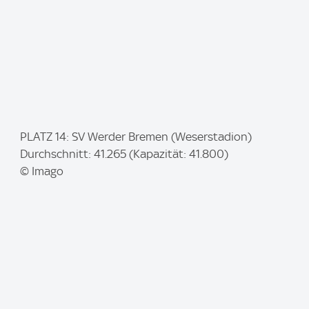
I
PLATZ 14: SV Werder Bremen (Weserstadion)
m
Durchschnitt: 41.265 (Kapazität: 41.800)
a
© Imago
g
e
: