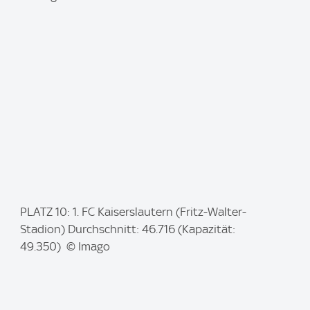
g
e
:
I
PLATZ 10: 1. FC Kaiserslautern (Fritz-Walter-
m
Stadion) Durchschnitt: 46.716 (Kapazität:
a
49.350) © Imago
g
e
: