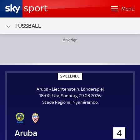
Menü
FUSSBALL
Aruba - Liechtenstein; Länderspiel
S
SPIELENDE
P
I
Aruba - Liechtenstein. Länderspiel.
E
L
18:00, Uhr, Sonntag, 29.03.2026.
E
Stade Regional Nyamirambo.
N
D
E
Aruba
4