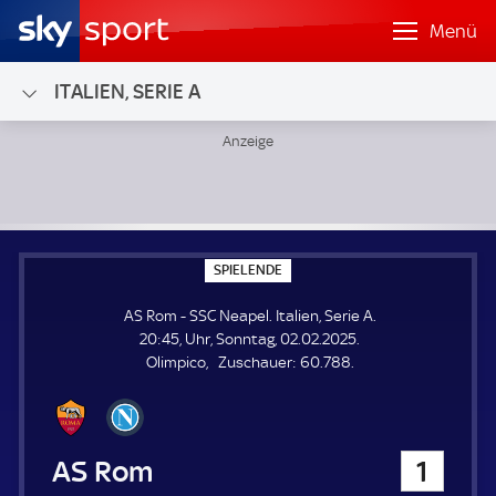
Menü
ITALIEN, SERIE A
AS Rom - SSC Neapel; Italien, Serie A
S
SPIELENDE
P
I
AS Rom - SSC Neapel. Italien, Serie A.
E
L
20:45, Uhr, Sonntag, 02.02.2025.
E
Z
Olimpico
Zuschauer:
60.788.
N
D
u
E
s
c
h
AS Rom
1
a