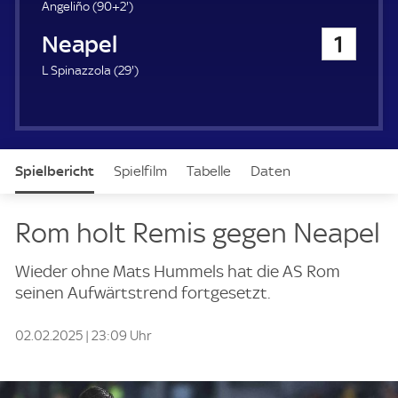
u
9
Angeliño (
90+2'
)
e
2
SSC Neapel
1
r
.
m
2
L Spinazzola (
29'
)
i
9
n
.
u
m
t
i
e
n
Spielbericht
Spielfilm
Tabelle
Daten
u
t
e
Aufstellung
Live
Rom holt Remis gegen Neapel
Wieder ohne Mats Hummels hat die AS Rom
seinen Aufwärtstrend fortgesetzt.
02.02.2025 | 23:09 Uhr