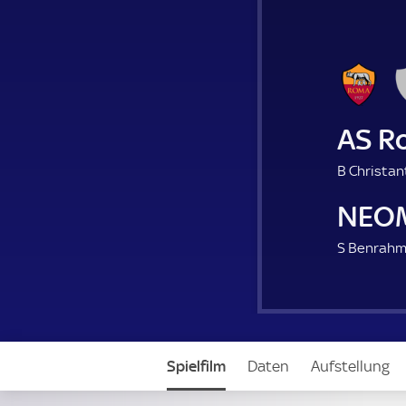
AS R
B Christan
NEO
S Benrahm
Spielfilm
Daten
Aufstellung