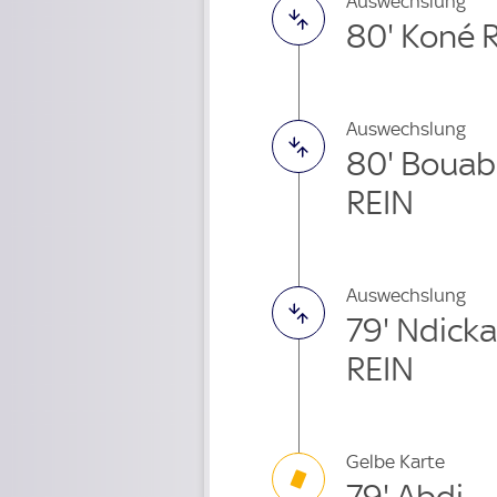
Auswechslung
80' Koné 
Auswechslung
80' Bouab
REIN
Auswechslung
79' Ndick
REIN
Gelbe Karte
79' Abdi