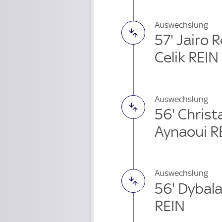
Auswechslung
57' Jairo 
Celik REIN
Auswechslung
56' Christ
Aynaoui R
Auswechslung
56' Dybal
REIN