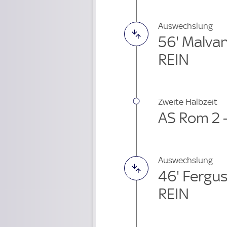
Auswechslung
56' Malva
REIN
Zweite Halbzeit
AS Rom 2 
Auswechslung
46' Fergu
REIN