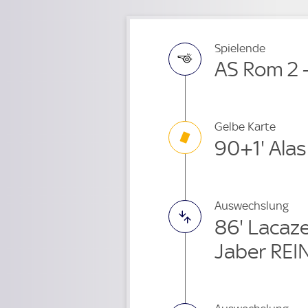
Spielende
AS Rom 2 
Gelbe Karte
90+1' Ala
Auswechslung
86' Lacaz
Jaber REI