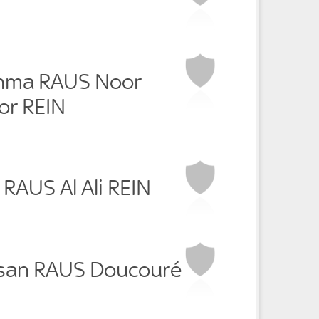
ahma RAUS Noor
or REIN
i RAUS Al Ali REIN
ssan RAUS Doucouré