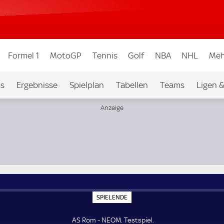
Formel 1
MotoGP
Tennis
Golf
NBA
NHL
Meh
os
Ergebnisse
Spielplan
Tabellen
Teams
Ligen 
S
SPIELENDE
P
I
E
AS Rom - NEOM. Testspiel.