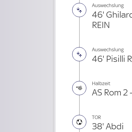
Auswechslung
46' Ghila
REIN
Auswechslung
46' Pisill
Halbzeit
AS Rom 2 
TOR
38' Abdi