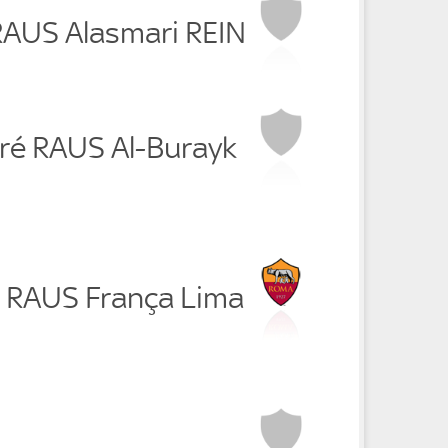
RAUS Alasmari REIN
ré RAUS Al-Burayk
a RAUS França Lima