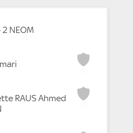
e
e
- 2 NEOM
smari
ette RAUS Ahmed
N