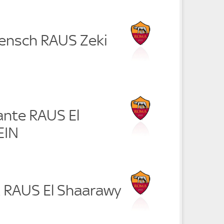
Rensch RAUS Zeki
ante RAUS El
EIN
a RAUS El Shaarawy