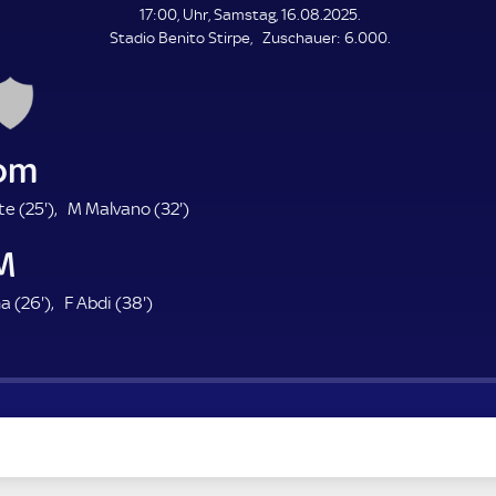
L
17:00, Uhr, Samstag, 16.08.2025.
E
Z
Stadio Benito Stirpe
Zuschauer:
6.000.
N
D
u
E
s
c
h
a
om
u
e
2
3
te (
25'
)
M Malvano (
32'
)
r
5
2
M
.
.
m
m
2
3
a (
26'
)
F Abdi (
38'
)
i
i
6
8
n
n
.
.
u
u
m
m
t
t
i
i
e
e
n
n
u
u
t
t